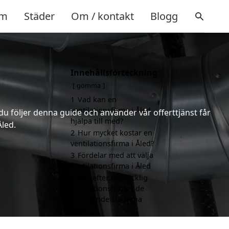
m
Städer
Om / kontakt
Blogg
Innehållsförteckning
gömma
1
Vad kan en
ventilationsfirma i Åled
 du följer denna guide och använder vår offerttjänst får
hjälpa till med?
Åled.
2
Hur mycket kostar en
ventilationsfirma i Åled?
3
Fördelar med att välja
ventilationsfirma i Åled
4
Sök efter en skicklig
ventilationsfirma i de
omgivande städerna
Åled