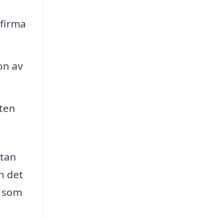
sfirma
on av
eten
utan
n det
r som