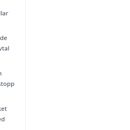
lar
nde
vtal
n
tstopp
ket
ed