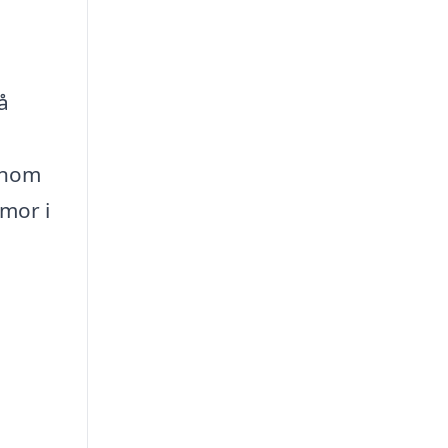
å
Genom
rmor i