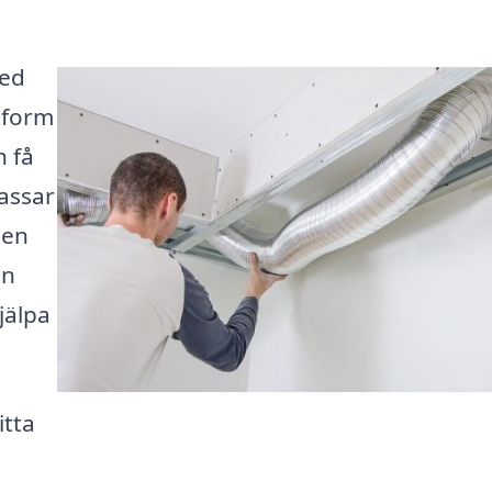
led
tform
h få
assar
 en
in
hjälpa
itta