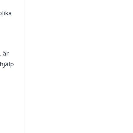
lika
, är
hjälp