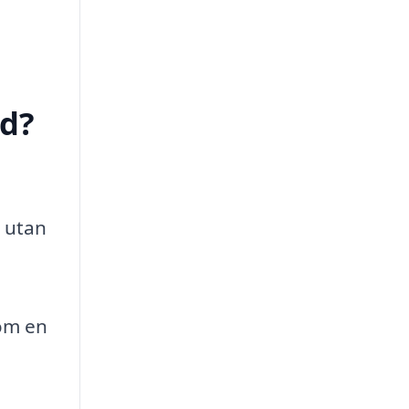
ed?
, utan
som en