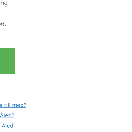
ång
et.
a till med?
 Åled?
i Åled