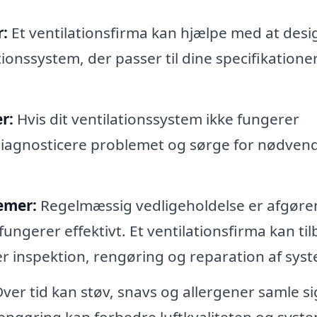
r:
Et ventilationsfirma kan hjælpe med at desi
tionssystem, der passer til dine specifikatione
r:
Hvis dit ventilationssystem ikke fungerer
 diagnosticere problemet og sørge for nødven
emer:
Regelmæssig vedligeholdelse er afgør
 fungerer effektivt. Et ventilationsfirma kan ti
er inspektion, rengøring og reparation af sys
ver tid kan støv, snavs og allergener samle sig
rengøring kan forbedre luftkvaliteten og syst