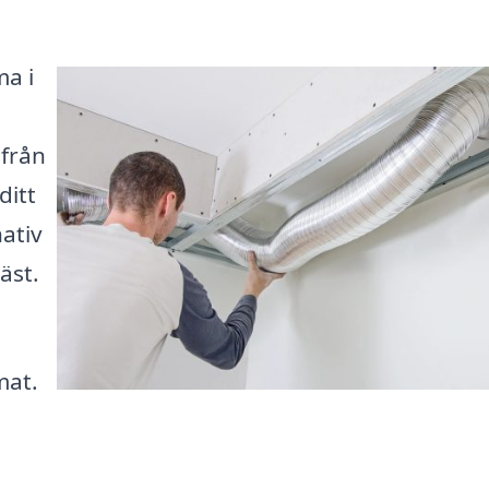
ma i
 från
ditt
ativ
äst.
mat.