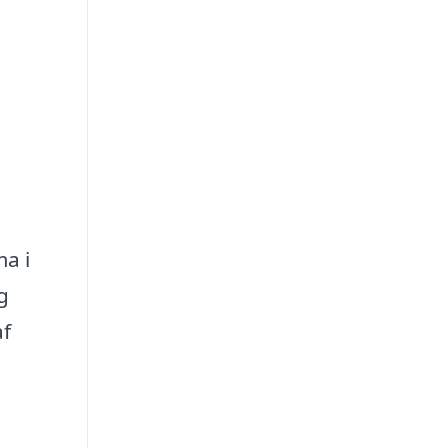
ma i
g
af