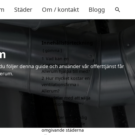
m
Städer
Om / kontakt
Blogg
Innehållsförteckning
um
gömma
1
Vad kan en
ventilationsfirma i
 du följer denna guide och använder vår offerttjänst får
Allerum hjälpa till med?
lerum.
2
Hur mycket kostar en
ventilationsfirma i
Allerum?
3
Fördelar med att välja
ventilationsfirma i
Allerum
4
Sök efter en skicklig
ventilationsfirma i de
omgivande städerna