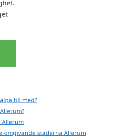
ghet.
get
älpa till med?
 Allerum?
i Allerum
i de omgivande städerna Allerum