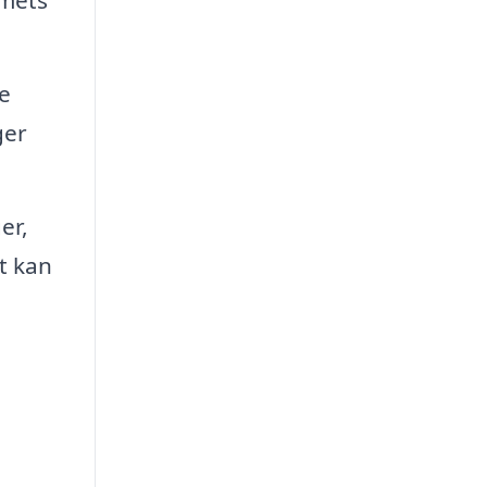
e
ger
er,
t kan