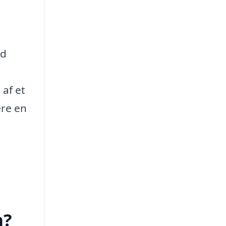
ed
 af et
ære en
m?