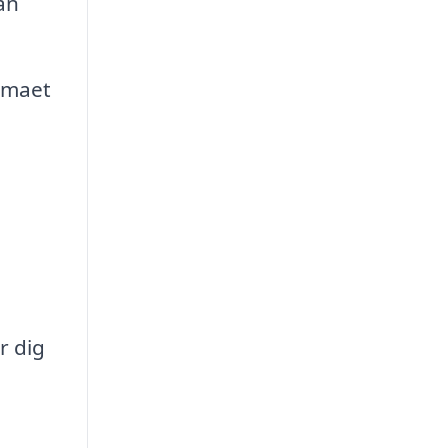
an
irmaet
r dig