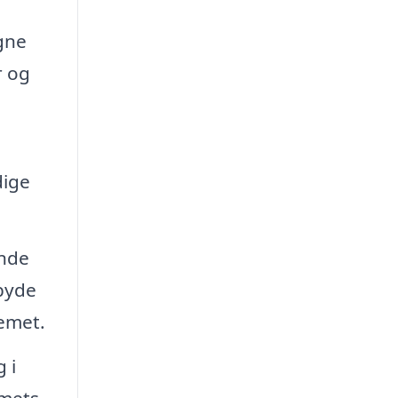
gne
r og
dige
ende
lbyde
temet.
 i
emets