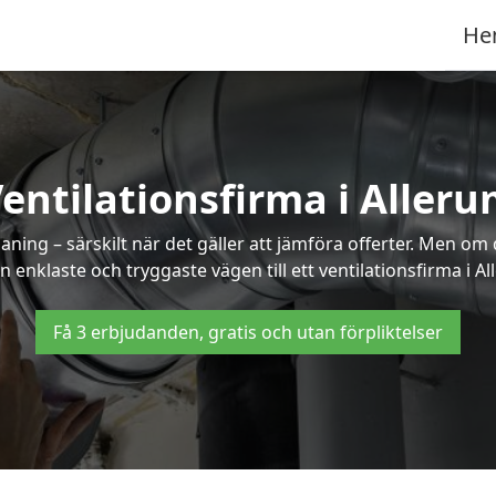
He
entilationsfirma i Aller
ning – särskilt när det gäller att jämföra offerter. Men om
n enklaste och tryggaste vägen till ett ventilationsfirma i Al
Få 3 erbjudanden, gratis och utan förpliktelser