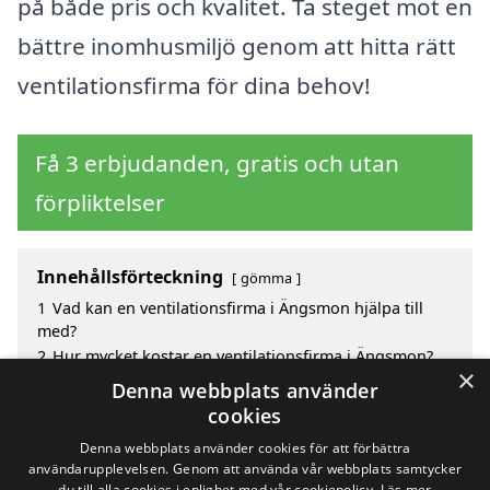
på både pris och kvalitet. Ta steget mot en
bättre inomhusmiljö genom att hitta rätt
ventilationsfirma för dina behov!
Få 3 erbjudanden, gratis och utan
förpliktelser
Innehållsförteckning
gömma
1
Vad kan en ventilationsfirma i Ängsmon hjälpa till
med?
2
Hur mycket kostar en ventilationsfirma i Ängsmon?
×
3
Fördelar med att välja ventilationsfirma i Ängsmon
Denna webbplats använder
4
Sök efter en skicklig ventilationsfirma i de omgivande
cookies
städerna Ängsmon
Denna webbplats använder cookies för att förbättra
användarupplevelsen. Genom att använda vår webbplats samtycker
du till alla cookies i enlighet med vår cookiepolicy.
Läs mer