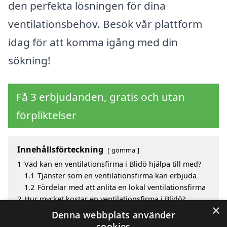
den perfekta lösningen för dina
ventilationsbehov. Besök vår plattform
idag för att komma igång med din
sökning!
Få 3 erbjudanden, gratis och utan
förpliktelser
Innehållsförteckning
gömma
1
Vad kan en ventilationsfirma i Blidö hjälpa till med?
1.1
Tjänster som en ventilationsfirma kan erbjuda
1.2
Fördelar med att anlita en lokal ventilationsfirma
2
Hur mycket kostar en ventilationsfirma i Blidö?
×
3
Fördelar med att välja ventilationsfirma i Blidö
Denna webbplats använder
4
Sök efter ett skickligt ventilationsfirma i de
cookies