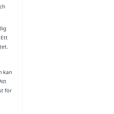
och
dig
Ett
tet.
m kan
Att
t för