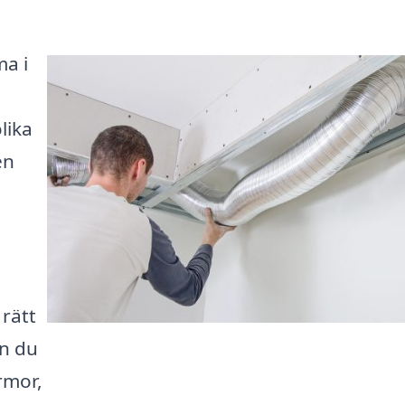
ma i
lika
en
 rätt
an du
irmor,