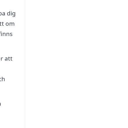
pa dig
ett om
finns
r att
ch
a