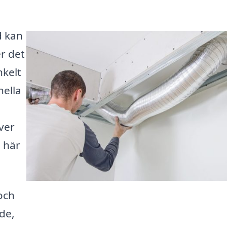
d kan
r det
nkelt
nella
ver
i här
 och
de,