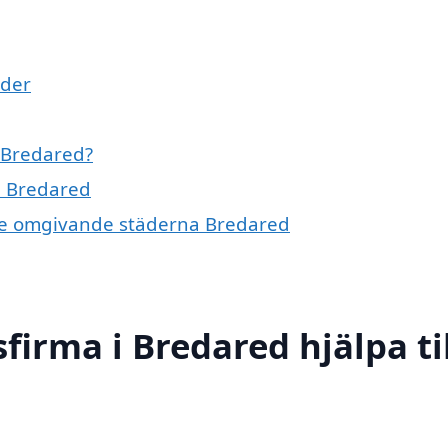
ader
i Bredared?
 i Bredared
i de omgivande städerna Bredared
firma i Bredared hjälpa ti