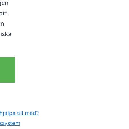
gen
att
en
riska
hjälpa till med?
nssystem