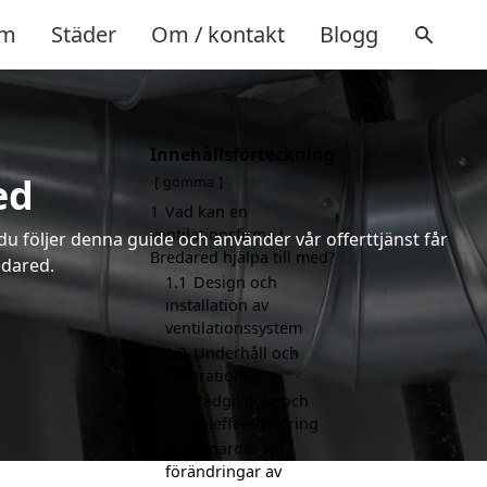
m
Städer
Om / kontakt
Blogg
Innehållsförteckning
ed
gömma
1
Vad kan en
ventilationsfirma i
 du följer denna guide och använder vår offerttjänst får
Bredared hjälpa till med?
edared.
1.1
Design och
installation av
ventilationssystem
1.2
Underhåll och
reparationer
1.3
Rådgivning och
energieffektivisering
1.4
Åtgärder vid
förändringar av