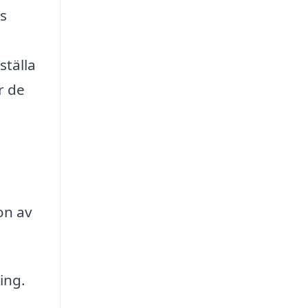
s
ställa
r de
on av
ing.