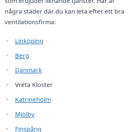
som erbjuder liknande tjänster. Här är
några städer där du kan leta efter ett bra
ventilationsfirma:
Linköping
Berg
Danmark
Vreta Kloster
Katrineholm
Mjölby
Finspång