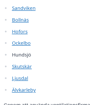
Sandviken
Bollnäs
Hofors
Ockelbo
Hundsjö
Skutskär
Ljusdal
Älvkarleby
Genom att använda ventilationsfirma-