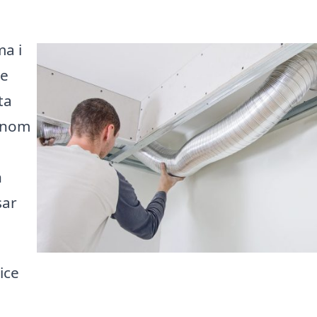
ma i
se
ta
Genom
a
n
sar
ice