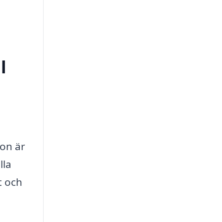
l
on är
lla
t och