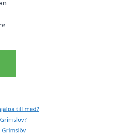
kan
re
jälpa till med?
 Grimslöv?
i Grimslöv