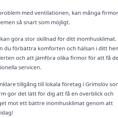
roblem med ventilationen, kan många firmo
blemen så snart som möjligt.
v kan göra stor skillnad för ditt inomhusklimat.
n du förbättra komforten och hälsan i ditt he
ferten och att jämföra olika firmor för att få d
onella servicen.
lare tillgång till lokala företag i Grimslöv so
rm gör det lätt för dig att få en överblick och
teget mot ett bättre inomhusklimat genom att
 idag!