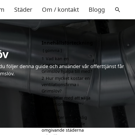
m
Städer
Om / kontakt
Blogg
Innehållsförteckning
öv
gömma
1
Vad kan en
ventilationsfirma i
 du följer denna guide och använder vår offerttjänst får
Grimslöv hjälpa till med?
imslöv.
2
Hur mycket kostar en
ventilationsfirma i
Grimslöv?
3
Fördelar med att välja
ventilationsfirma i
Grimslöv
4
Sök efter en skicklig
ventilationsfirma i de
omgivande städerna