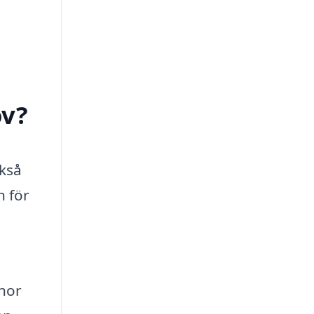
öv?
ckså
n för
onor