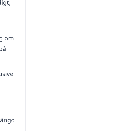
igt,
ng om
 på
usive
 mängd