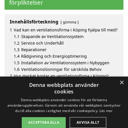
förpliktelser
Innehållsförteckning
gömma
1
Vad kan en ventilationsfirma i Köping hjälpa till med?
1.1
Skapande av Ventilationssystem
1.2
Service och Underhåll
1.3
Reparationer
1.4
Rådgivning och Energioptimering
1.5
Installation av Ventilationssystem i Nybyggen
1.6
Ventilationslösningar för särskilda Behov
2
Hur mycket kostar en ventilationsfirma i Köping?
×
3
Fördelar med att välja ventilationsfirma i Köping
Denna webbplats använder
4
Sök efter en skicklig ventilationsfirma i de omgivande
cookies
städerna Köping
Denna webbplats använder cookies för att förbättra
användarupplevelsen. Genom att använda vår webbplats samtycker
du till alla cookies i enlighet med vår cookiepolicy.
Läs mer
Copyright 2026 - Pilanto Aps
ACCEPTERA ALLA
AVVISA ALLT