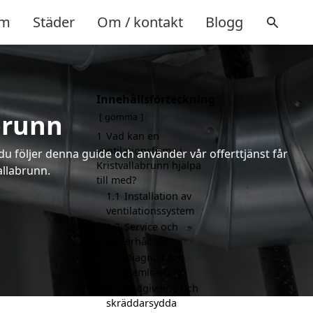
m
Städer
Om / kontakt
Blogg
Innehållsförteckning
brunn
gömma
1
Vad kan en
ventilationsfirma i
 du följer denna guide och använder vår offerttjänst får
Kristvallabrunn hjälpa
allabrunn.
till med?
1.1
Installation av
ventilationssystem
1.2
Service och
underhåll
1.3
Diagnos och
problemlösning
1.4
Rådgivning och
skräddarsydda