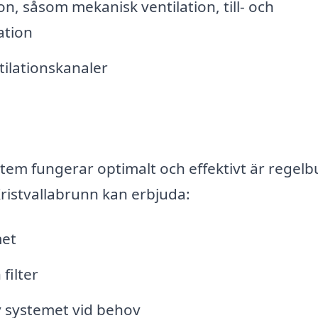
ion, såsom mekanisk ventilation, till- och
ation
ntilationskanaler
system fungerar optimalt och effektivt är regel
 Kristvallabrunn kan erbjuda:
met
filter
av systemet vid behov