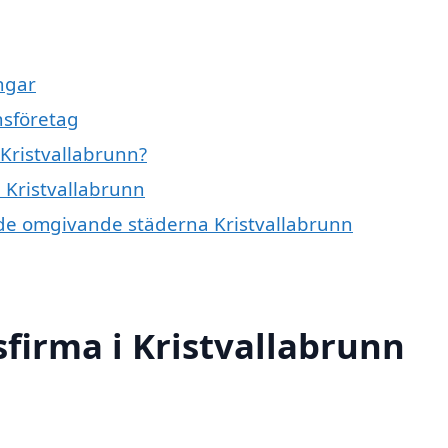
ngar
nsföretag
 Kristvallabrunn?
i Kristvallabrunn
 i de omgivande städerna Kristvallabrunn
sfirma i Kristvallabrunn