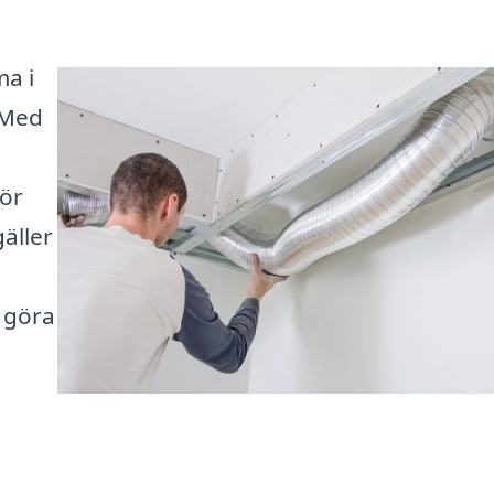
ma i
 Med
a
för
äller
t göra