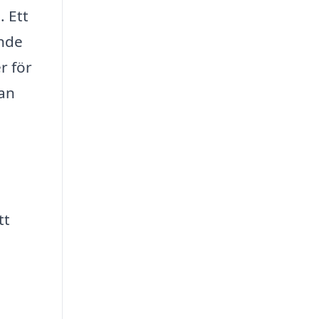
. Ett
ande
r för
dan
tt