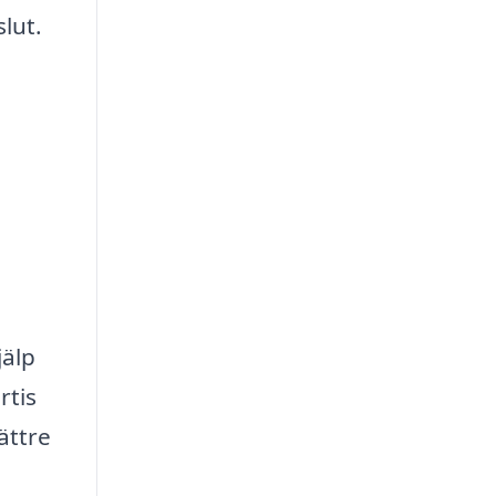
lut.
jälp
rtis
ättre