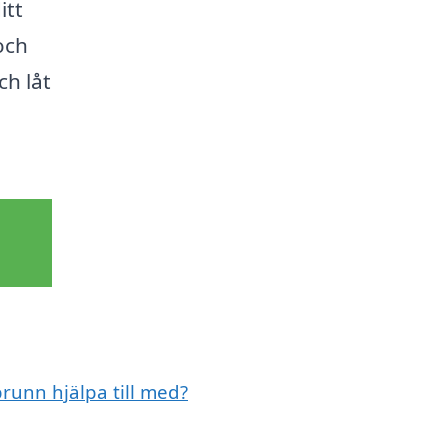
itt
och
h låt
brunn hjälpa till med?