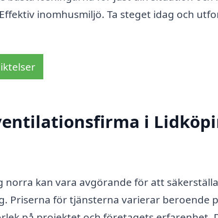
Effektiv inomhusmiljö. Ta steget idag och utfo
iktelser
entilationsfirma i Lidköp
ing norra kan vara avgörande för att säkerställ
ag. Priserna för tjänsterna varierar beroende 
torlek på projektet och företagets erfarenhet. 