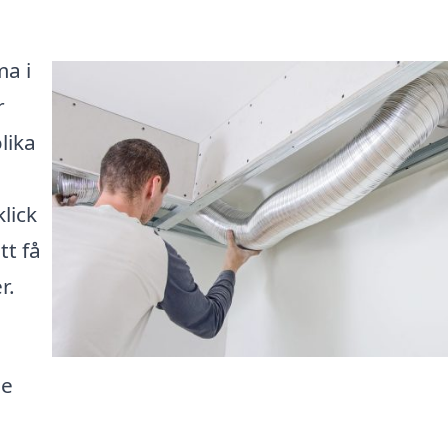
ma i
r
lika
lick
tt få
r.
de