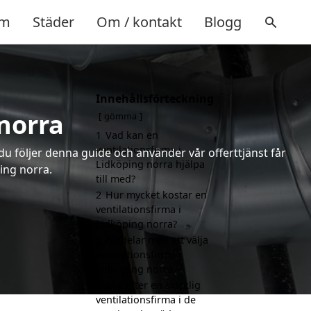
m
Städer
Om / kontakt
Blogg
Innehållsförteckning
 norra
gömma
1
Vad kan en
ventilationsfirma i
 du följer denna guide och använder vår offerttjänst får
Lidköping norra hjälpa
ping norra.
till med?
2
Hur mycket kostar en
ventilationsfirma i
Lidköping norra?
3
Fördelar med att välja
ventilationsfirma i
Lidköping norra
4
Sök efter en skicklig
ventilationsfirma i de