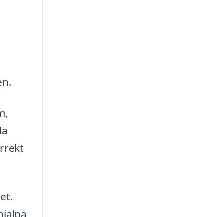
en.
m,
la
orrekt
et.
hjälpa