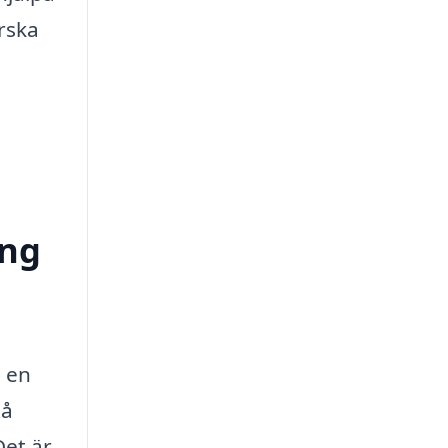
rska
ing
a en
på
Det är