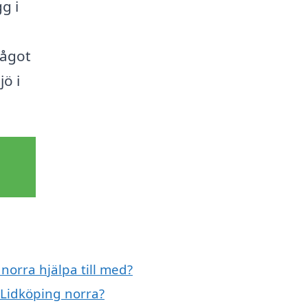
g i
något
ö i
norra hjälpa till med?
 Lidköping norra?