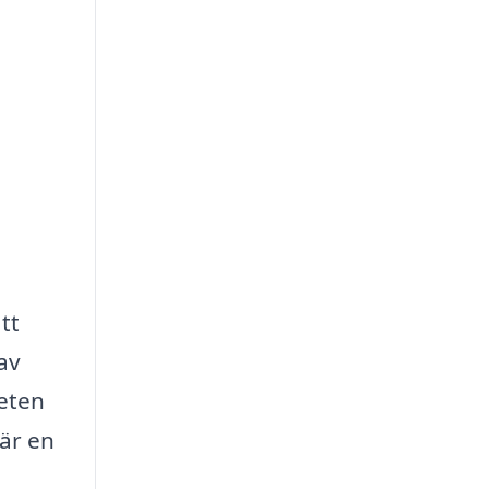
tt
av
teten
där en