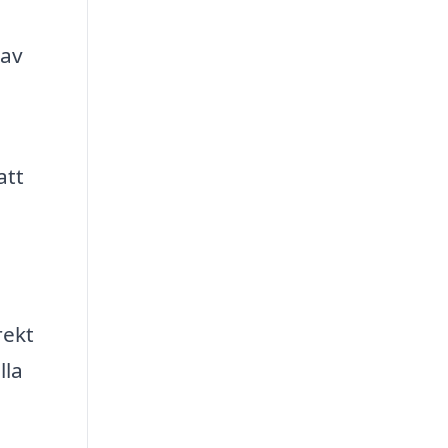
 av
att
rekt
lla