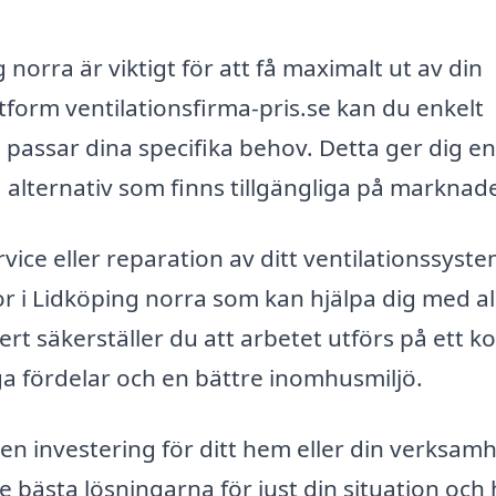
g norra är viktigt för att få maximalt ut av din
form ventilationsfirma-pris.se kan du enkelt
 passar dina specifika behov. Detta ger dig en
ka alternativ som finns tillgängliga på marknad
rvice eller reparation av ditt ventilationssyste
or i Lidköping norra som kan hjälpa dig med al
rt säkerställer du att arbetet utförs på ett k
tiga fördelar och en bättre inomhusmiljö.
 en investering för ditt hem eller din verksamh
 bästa lösningarna för just din situation och 