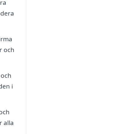
tra
udera
firma
r och
 och
den i
 och
 alla