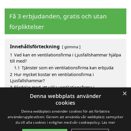
Få 3 erbjudanden, gratis och utan
förpliktelser
Innehållsförteckning
gömma
1
Vad kan en ventilationsfirma i Ljusfallshammar hjälpa
till med?
1.1
Tjänster som en ventilationsfirma kan erbjuda
2
Hur mycket kostar en ventilationsfirma i
Ljusfallshammar?
3
Fördelar med att välja ventilationsfirma i
×
Ljusfallshammar
Denna webbplats använder
4
Sök efter en skicklig ventilationsfirma i de omgivande
cookies
städerna Ljusfallshammar
Denna webbplats använder cookies för att förbättra
användarupplevelsen. Genom att använda vår webbplats samtycker
du till alla cookies i enlighet med vår cookiepolicy.
Läs mer