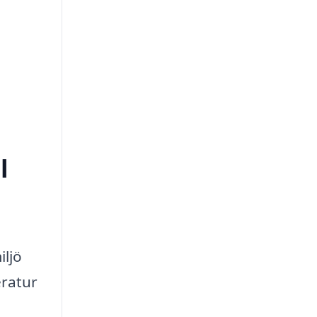
l
iljö
eratur