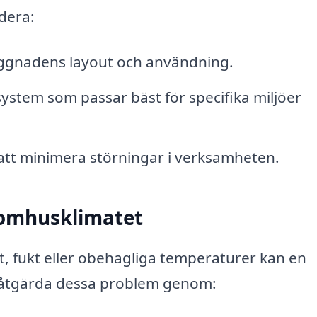
udera:
ggnadens layout och användning.
system som passar bäst för specifika miljöer
 att minimera störningar i verksamheten.
nomhusklimatet
, fukt eller obehagliga temperaturer kan en
h åtgärda dessa problem genom: