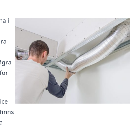
ma i
öra
ågra
för
ice
 finns
Ta