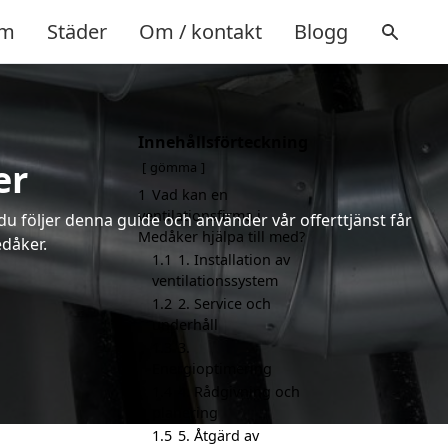
m
Städer
Om / kontakt
Blogg
Innehållsförteckning
er
gömma
1
Vad kan en
ventilationsfirma i
 du följer denna guide och använder vår offerttjänst får
Medåker hjälpa till med?
edåker.
1.1
1. Installation av
ventilationssystem
1.2
2. Service och
underhåll
1.3
3.
Energioptimering
1.4
4. Rådgivning och
planering
1.5
5. Åtgärd av