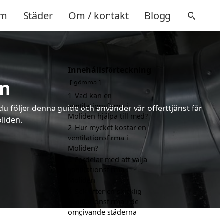
m
Städer
Om / kontakt
Blogg
Innehållsförteckning
en
gömma
1
Vad kan en
ventilationsfirma i
 du följer denna guide och använder vår offerttjänst får
Moliden hjälpa till med?
oliden.
2
Hur mycket kostar en
ventilationsfirma i
Moliden?
3
Fördelar med att välja
ventilationsfirma i
Moliden
4
Sök efter en skicklig
ventilationsfirma i de
omgivande städerna