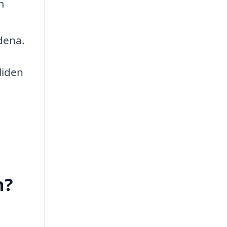
m
ndena.
liden
n?