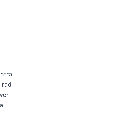
ntral
n rad
över
na