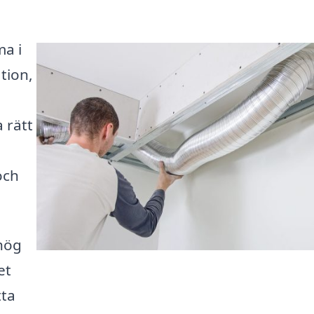
ma i
tion,
a rätt
och
 hög
et
tta