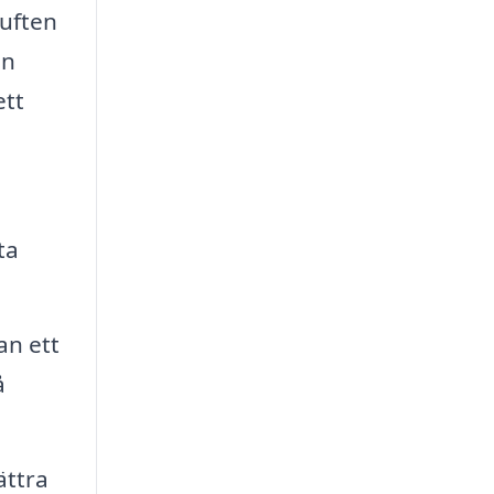
luften
en
ett
ta
an ett
å
ättra