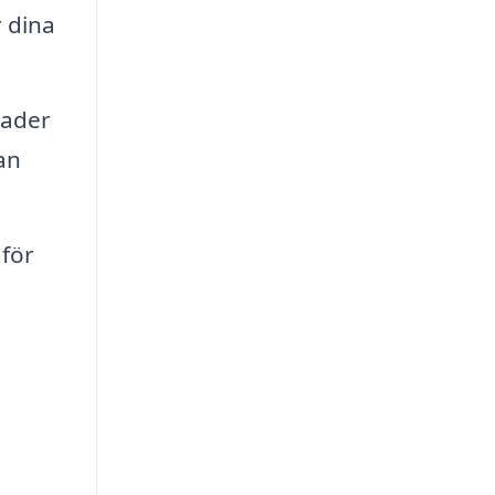
r dina
nader
an
 för