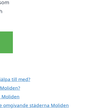
 som
h
älpa till med?
 Moliden?
i Moliden
i de omgivande städerna Moliden