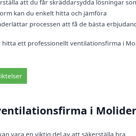
kerställa att du får skräddarsydda lösningar so
form kan du enkelt hitta och jämföra
underlättar processen att få de bästa erbjuda
 hitta ett professionellt ventilationsfirma i Mo
iktelser
entilationsfirma i Molide
kan vara en viktig del av att säkerställa bra