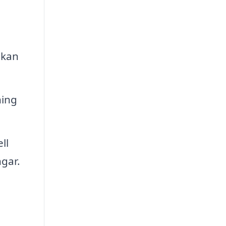
 kan
ning
ll
ngar.