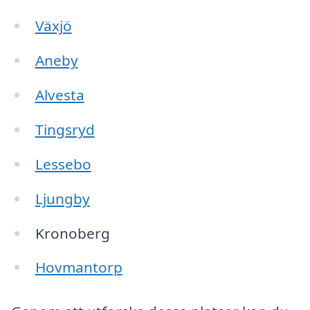
Växjö
Aneby
Alvesta
Tingsryd
Lessebo
Ljungby
Kronoberg
Hovmantorp