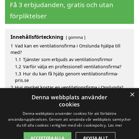
Få 3 erbjudanden, gratis och utan
förpliktelser
Innehållsförteckning
gömma
1
Vad kan en ventilationsfirma i Onslunda hjälpa till
med?
1.1
Tjänster som erbjuds av ventilationsfirmor
1.2
Varför välja en professionell ventilationsfirma?
1.3
Hur du kan få hjälp genom ventilationsfirma-
pris.se
2
Hur mycket kostar en ventilationsfirma i Onslunda?
×
3
Fördelar med att välja ventilationsfirma i Onslunda
Denna webbplats använder
4
Sök efter en skicklig ventilationsfirma i de omgivande
cookies
städerna Onslunda
Denna webbplats använder cookies för att förbättra
användarupplevelsen. Genom att använda vår webbplats samtycker
du till alla cookies i enlighet med vår cookiepolicy.
Läs mer
Copyright 2026 - Pilanto Aps
ACCEPTERA ALLA
AVVISA ALLT