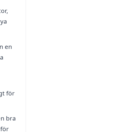
or,
nya
an en
na
gt för
en bra
för