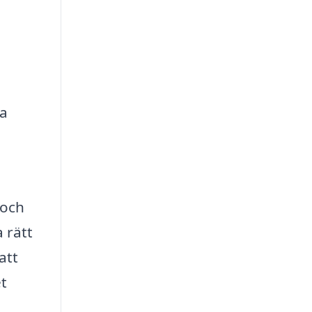
da
 och
 rätt
att
et