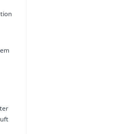
tion
tem
a
ter
uft