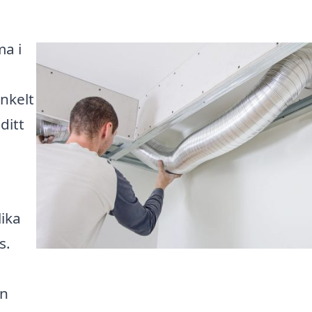
ma i
enkelt
ditt
ika
s.
an