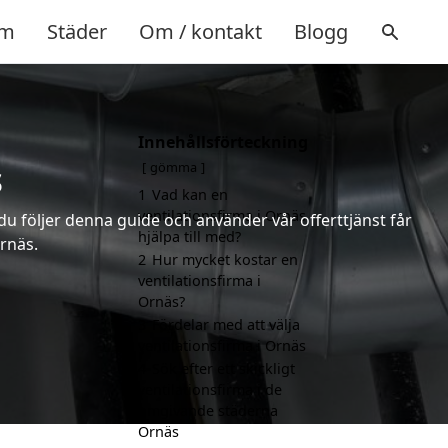
m
Städer
Om / kontakt
Blogg
Innehållsförteckning
s
gömma
1
Vad kan en
ventilationsfirma i Ornäs
 du följer denna guide och använder vår offerttjänst får
hjälpa till med?
Ornäs.
2
Hur mycket kostar en
ventilationsfirma i
Ornäs?
3
Fördelar med att välja
ventilationsfirma i Ornäs
4
Sök efter ett skickligt
ventilationsfirma i de
omgivande städerna
Ornäs