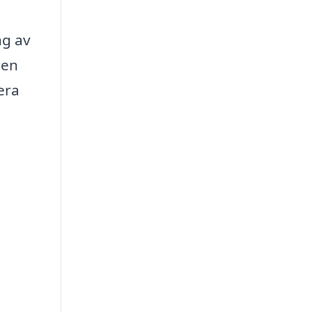
ng av
 en
era