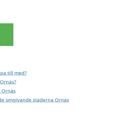
pa till med?
 Ornäs?
i Ornäs
a i de omgivande städerna Ornäs