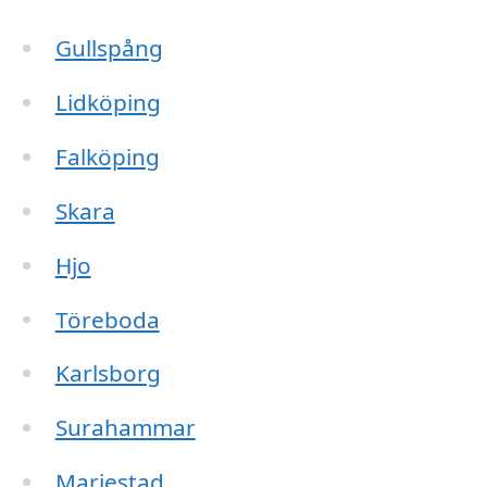
Gullspång
Lidköping
Falköping
Skara
Hjo
Töreboda
Karlsborg
Surahammar
Mariestad