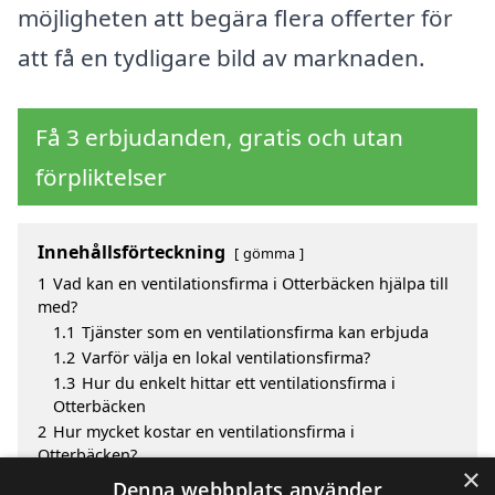
möjligheten att begära flera offerter för
att få en tydligare bild av marknaden.
Få 3 erbjudanden, gratis och utan
förpliktelser
Innehållsförteckning
gömma
1
Vad kan en ventilationsfirma i Otterbäcken hjälpa till
med?
1.1
Tjänster som en ventilationsfirma kan erbjuda
1.2
Varför välja en lokal ventilationsfirma?
1.3
Hur du enkelt hittar ett ventilationsfirma i
Otterbäcken
2
Hur mycket kostar en ventilationsfirma i
Otterbäcken?
×
3
Fördelar med att välja ventilationsfirma i Otterbäcken
Denna webbplats använder