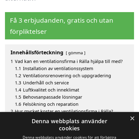
Få 3 erbjudanden, gratis och utan
förpliktelser
Innehållsförteckning
gömma
1
Vad kan en ventilationsfirma i Rälla hjälpa till med?
1.1
Installation av ventilationssystem
1.2
Ventilationsrenovering och uppgradering
1.3
Underhåll och service
1.4
Luftkvalitet och inneklimat
1.5
Behovsanpassade lösningar
1.6
Felsökning och reparation
2
Hur mycket kostar en ventilationsfirma i Rälla?
×
3
Fördelar med att välja ventilationsfirma i Rälla
Denna webbplats använder
4
Sök efter en skicklig ventilationsfirma i de omgivande
cookies
städerna Rälla
Denna webbplats använder cookies för att förbättra