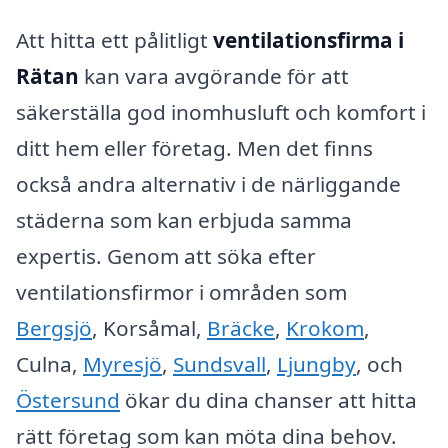
Att hitta ett pålitligt
ventilationsfirma i
Rätan
kan vara avgörande för att
säkerställa god inomhusluft och komfort i
ditt hem eller företag. Men det finns
också andra alternativ i de närliggande
städerna som kan erbjuda samma
expertis. Genom att söka efter
ventilationsfirmor i områden som
Bergsjö
, Korsåmal,
Bräcke
,
Krokom
,
Culna,
Myresjö
,
Sundsvall
,
Ljungby
, och
Östersund
ökar du dina chanser att hitta
rätt företag som kan möta dina behov.