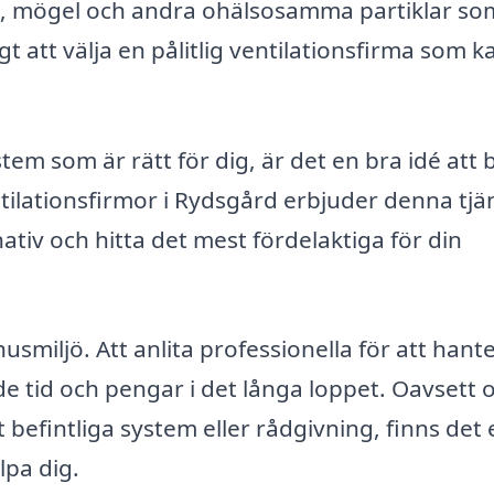
ukt, mögel och andra ohälsosamma partiklar s
gt att välja en pålitlig ventilationsfirma som k
tem som är rätt för dig, är det en bra idé att
ilationsfirmor i Rydsgård erbjuder denna tjä
nativ och hitta det mest fördelaktiga för din
husmiljö. Att anlita professionella för att hant
e tid och pengar i det långa loppet. Oavsett
t befintliga system eller rådgivning, finns det 
lpa dig.