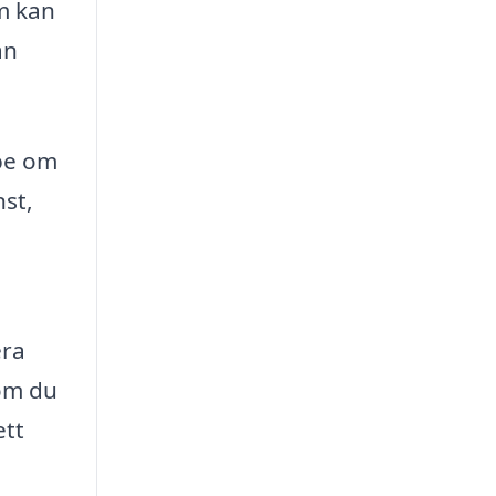
om kan
an
 be om
nst,
era
 om du
ett