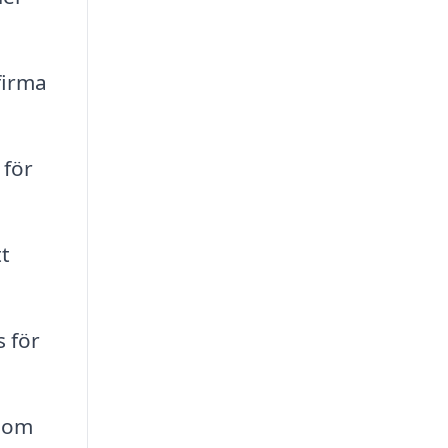
firma
 för
t
s för
 som