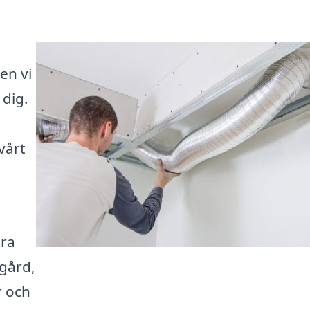
en vi
 dig.
vårt
ära
sgård,
r och