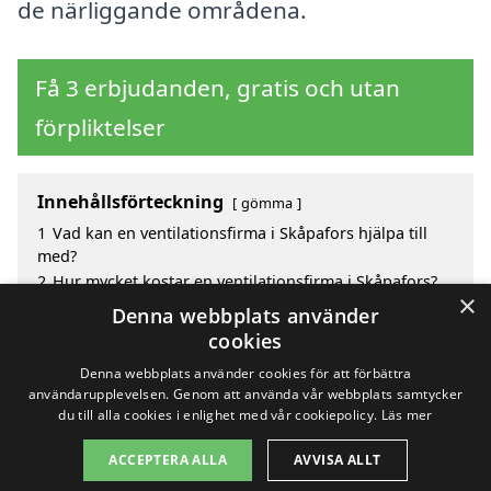
de närliggande områdena.
Få 3 erbjudanden, gratis och utan
förpliktelser
Innehållsförteckning
gömma
1
Vad kan en ventilationsfirma i Skåpafors hjälpa till
med?
2
Hur mycket kostar en ventilationsfirma i Skåpafors?
×
3
Fördelar med att välja ventilationsfirma i Skåpafors
Denna webbplats använder
4
Sök efter en skicklig ventilationsfirma i de omgivande
cookies
städerna Skåpafors
Denna webbplats använder cookies för att förbättra
användarupplevelsen. Genom att använda vår webbplats samtycker
du till alla cookies i enlighet med vår cookiepolicy.
Läs mer
Copyright 2026 - Pilanto Aps
ACCEPTERA ALLA
AVVISA ALLT
Hem
Om / kontakt
Blogg
Webbplatskarta
Villkor