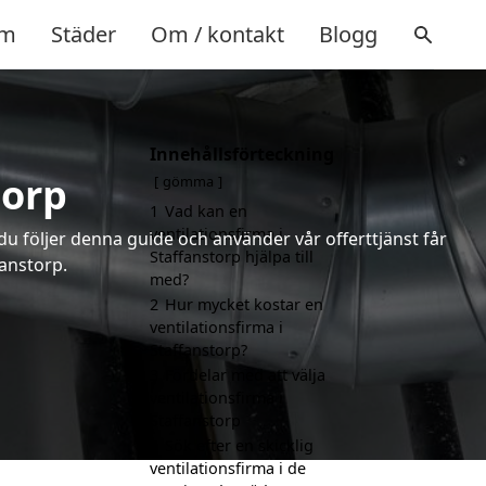
m
Städer
Om / kontakt
Blogg
Innehållsförteckning
torp
gömma
1
Vad kan en
ventilationsfirma i
 du följer denna guide och använder vår offerttjänst får
Staffanstorp hjälpa till
fanstorp.
med?
2
Hur mycket kostar en
ventilationsfirma i
Staffanstorp?
3
Fördelar med att välja
ventilationsfirma i
Staffanstorp
4
Sök efter en skicklig
ventilationsfirma i de