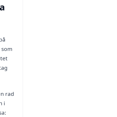
pa
 på
r som
ttet
etag
en rad
n i
sa: