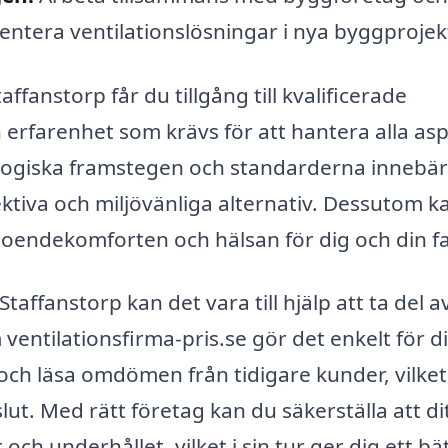
entera ventilationslösningar i nya byggprojek
ffanstorp får du tillgång till kvalificerade
rfarenhet som krävs för att hantera alla as
logiska framstegen och standarderna innebär
ktiva och miljövänliga alternativ. Dessutom ka
 boendekomforten och hälsan för dig och din fa
taffanstorp kan det vara till hjälp att ta del av
entilationsfirma-pris.se gör det enkelt för di
 och läsa omdömen från tidigare kunder, vilket
slut. Med rätt företag kan du säkerställa att di
och underhållet, vilket i sin tur ger dig ett bä