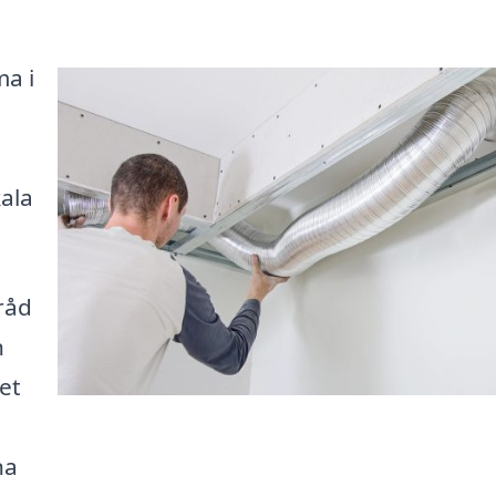
ma i
kala
råd
n
et
na