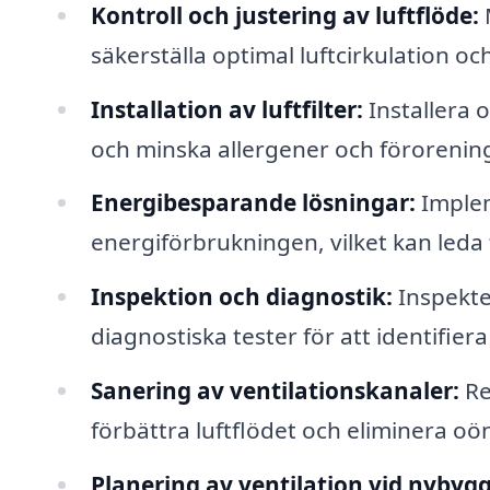
Kontroll och justering av luftflöde:
M
säkerställa optimal luftcirkulation oc
Installation av luftfilter:
Installera o
och minska allergener och förorenin
Energibesparande lösningar:
Implem
energiförbrukningen, vilket kan leda t
Inspektion och diagnostik:
Inspekte
diagnostiska tester för att identifie
Sanering av ventilationskanaler:
Re
förbättra luftflödet och eliminera oö
Planering av ventilation vid nybyg