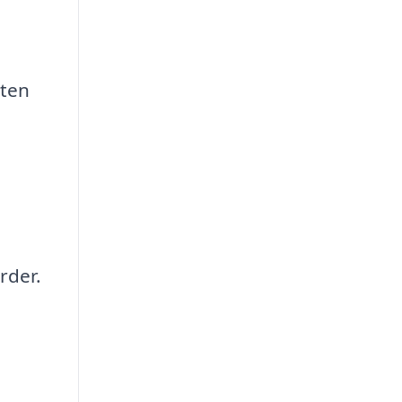
eten
rder.