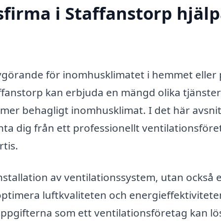
firma i Staffanstorp hjäl
avgörande för inomhusklimatet i hemmet eller
taffanstorp kan erbjuda en mängd olika tjänste
och mer behagligt inomhusklimat. I det här avsni
nta dig från ett professionellt ventilationsför
tis.
nstallation av ventilationssystem, utan också 
 optimera luftkvaliteten och energieffektivitete
ppgifterna som ett ventilationsföretag kan lö