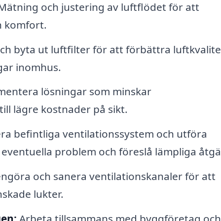
ätning och justering av luftflödet för att
h komfort.
ch byta ut luftfilter för att förbättra luftkvalit
gar inomhus.
entera lösningar som minskar
ill lägre kostnader på sikt.
ra befintliga ventilationssystem och utföra
ra eventuella problem och föreslå lämpliga åtgä
ngöra och sanera ventilationskanaler för att
nskade lukter.
gen:
Arbeta tillsammans med byggföretag och