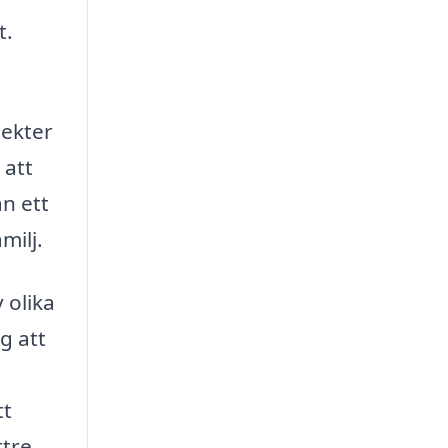
t.
pekter
 att
n ett
milj.
 olika
g att
tt
ttre