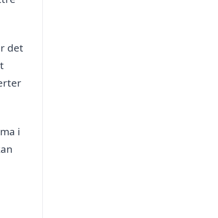
r det
t
erter
rma i
kan