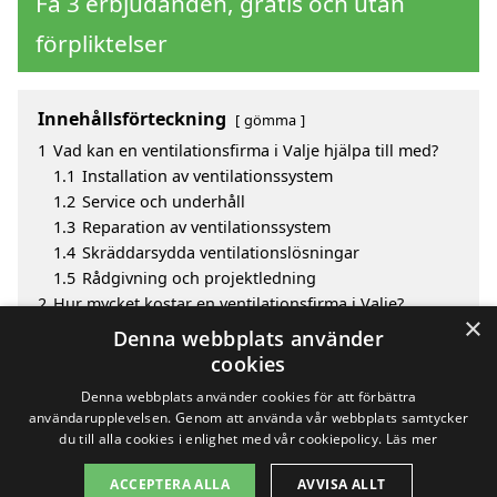
Få 3 erbjudanden, gratis och utan
förpliktelser
Innehållsförteckning
gömma
1
Vad kan en ventilationsfirma i Valje hjälpa till med?
1.1
Installation av ventilationssystem
1.2
Service och underhåll
1.3
Reparation av ventilationssystem
1.4
Skräddarsydda ventilationslösningar
1.5
Rådgivning och projektledning
2
Hur mycket kostar en ventilationsfirma i Valje?
×
3
Fördelar med att välja ventilationsfirma i Valje
Denna webbplats använder
4
Sök efter en skicklig ventilationsfirma i de omgivande
cookies
städerna Valje
Denna webbplats använder cookies för att förbättra
användarupplevelsen. Genom att använda vår webbplats samtycker
du till alla cookies i enlighet med vår cookiepolicy.
Läs mer
Copyright 2026 - Pilanto Aps
ACCEPTERA ALLA
AVVISA ALLT