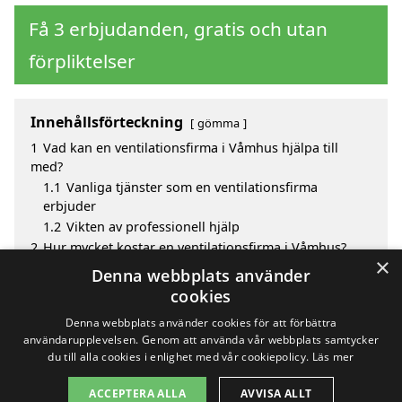
Få 3 erbjudanden, gratis och utan
förpliktelser
Innehållsförteckning
gömma
1
Vad kan en ventilationsfirma i Våmhus hjälpa till
med?
1.1
Vanliga tjänster som en ventilationsfirma
erbjuder
1.2
Vikten av professionell hjälp
2
Hur mycket kostar en ventilationsfirma i Våmhus?
×
3
Fördelar med att välja ventilationsfirma i Våmhus
Denna webbplats använder
4
Sök efter en skicklig ventilationsfirma i de omgivande
cookies
städerna Våmhus
Denna webbplats använder cookies för att förbättra
användarupplevelsen. Genom att använda vår webbplats samtycker
du till alla cookies i enlighet med vår cookiepolicy.
Läs mer
Copyright 2026 - Pilanto Aps
ACCEPTERA ALLA
AVVISA ALLT