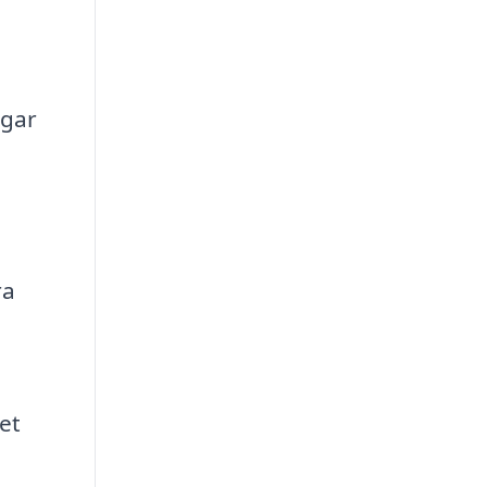
ngar
ra
et