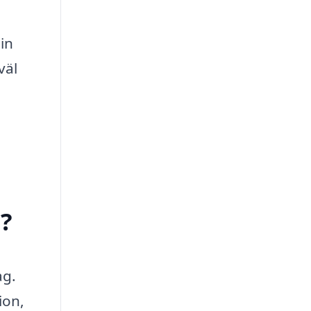
in
väl
n?
ag.
ion,