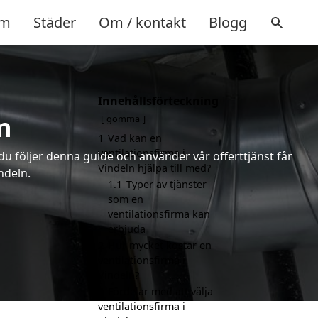
m
Städer
Om / kontakt
Blogg
Innehållsförteckning
n
gömma
1
Vad kan en
ventilationsfirma i
 du följer denna guide och använder vår offerttjänst får
Vindeln hjälpa till med?
ndeln.
1.1
Typer av tjänster
som en
ventilationsfirma kan
erbjuda
2
Hur mycket kostar en
ventilationsfirma i
Vindeln?
3
Fördelar med att välja
ventilationsfirma i