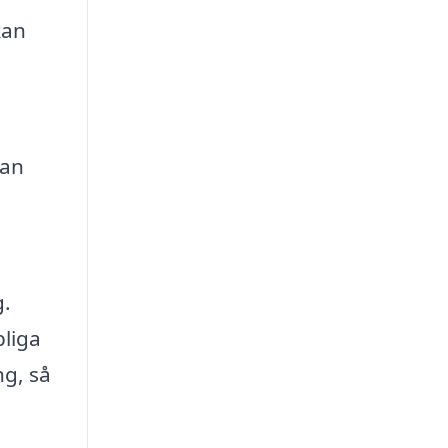
kan
tan
g.
pliga
ng, så