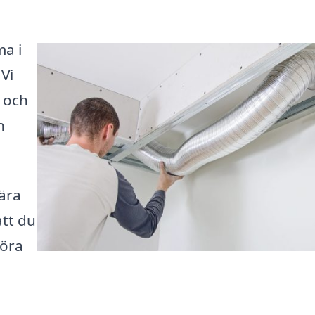
ma i
 Vi
a och
n
ära
att du
göra