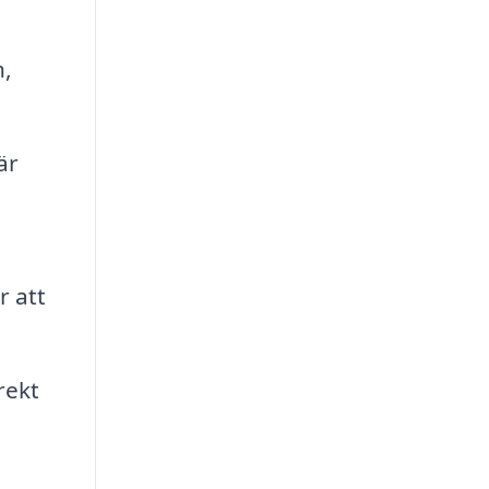
n,
är
r att
rekt