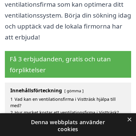
ventilationsfirma som kan optimera ditt
ventilationssystem. Börja din sökning idag
och upptäck vad de lokala firmorna har
att erbjuda!
Få 3 erbjudanden, gratis och utan
förpliktelser
Innehållsförteckning
gömma
1
Vad kan en ventilationsfirma i Vistträsk hjälpa till
med?
2
Hur mycket kostar ett ventilationsfirma i Vistträsk?
×
3
Fördelar med att välja ventilationsfirma i Vistträsk
Denna webbplats använder
4
Sök efter en skicklig ventilationsfirma i de omgivande
cookies
städerna Vistträsk