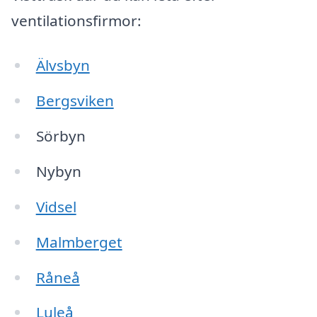
ventilationsfirmor:
Älvsbyn
Bergsviken
Sörbyn
Nybyn
Vidsel
Malmberget
Råneå
Luleå