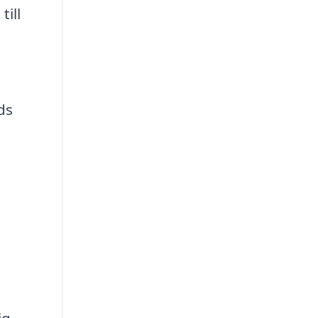
till
ds
ig