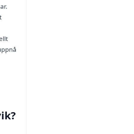
ar.
t
llt
 uppnå
ik?