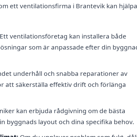
 ett ventilationsfirma i Brantevik kan hjälpa 
Ett ventilationsföretag kan installera både
slösningar som är anpassade efter din byggna
det underhåll och snabba reparationer av
att säkerställa effektiv drift och förlänga
niker kan erbjuda rådgivning om de bästa
din byggnads layout och dina specifika behov.
limat:
Om du upplever problem som fukt, dål