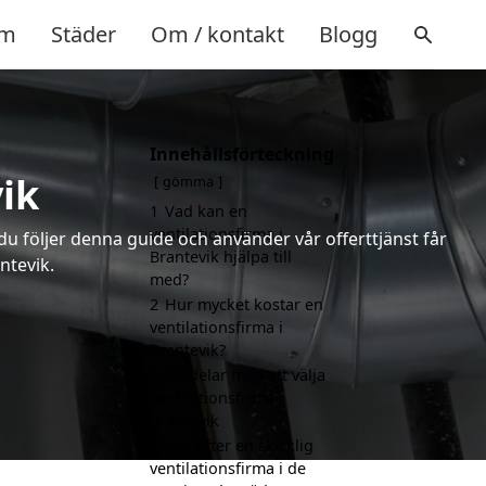
m
Städer
Om / kontakt
Blogg
Innehållsförteckning
ik
gömma
1
Vad kan en
ventilationsfirma i
 du följer denna guide och använder vår offerttjänst får
Brantevik hjälpa till
ntevik.
med?
2
Hur mycket kostar en
ventilationsfirma i
Brantevik?
3
Fördelar med att välja
ventilationsfirma i
Brantevik
4
Sök efter en skicklig
ventilationsfirma i de