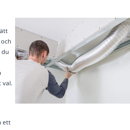
ätt
 och
t du
a
 val.
a ett