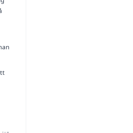
å
nnan
tt