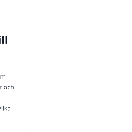
ll
am
r och
ilka