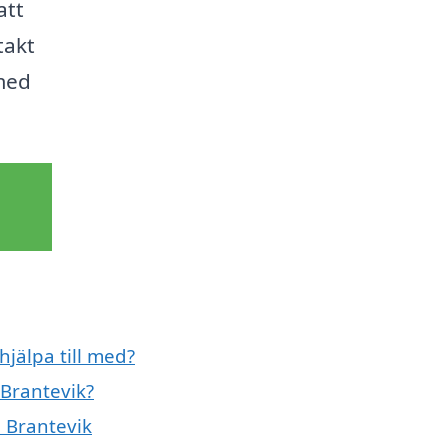
att
takt
 med
hjälpa till med?
 Brantevik?
i Brantevik