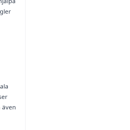
hjälpa
gler
kala
ser
n även