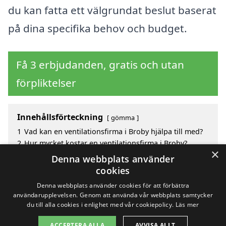
du kan fatta ett välgrundat beslut baserat
på dina specifika behov och budget.
Få 3 erbjudanden, gratis och utan
förpliktelser
Innehållsförteckning
gömma
1
Vad kan en ventilationsfirma i Broby hjälpa till med?
2
Hur mycket kostar en ventilationsfirma i Broby?
×
3
Fördelar med att välja ventilationsfirma i Broby
Denna webbplats använder
4
Sök efter en skicklig ventilationsfirma i de omgivande
cookies
städerna Broby
Denna webbplats använder cookies för att förbättra
användarupplevelsen. Genom att använda vår webbplats samtycker
du till alla cookies i enlighet med vår cookiepolicy.
Läs mer
Copyright 2026 - Pilanto Aps
ACCEPTERA ALLA
AVVISA ALLT