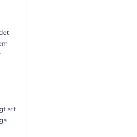
ndet
tem
r
gt att
iga