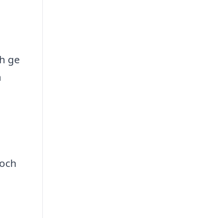
ch ge
a
 och