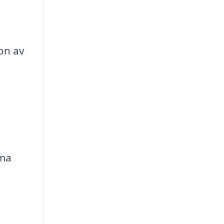
ion av
rma