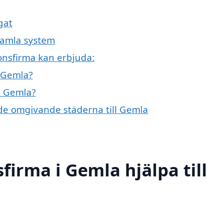
gat
gamla system
onsfirma kan erbjuda:
i Gemla?
 i Gemla?
 i de omgivande städerna till Gemla
firma i Gemla hjälpa till