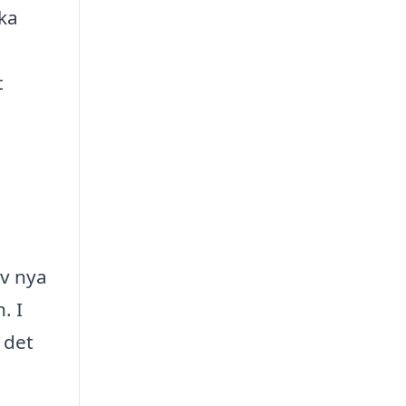
ika
t
av nya
. I
 det