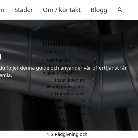
m
Städer
Om / kontakt
Blogg
Innehållsförteckning
a
gömma
1
Vad kan en
ventilationsfirma i Gemla
 du följer denna guide och använder vår offerttjänst får
hjälpa till med?
Gemla.
1.1
Installation av
ventilationssystem
1.2
Underhåll och
service
1.3
Reparation av
ventilationssystem
1.4
Luftkvalitet och
mätningar
1.5
Rådgivning och