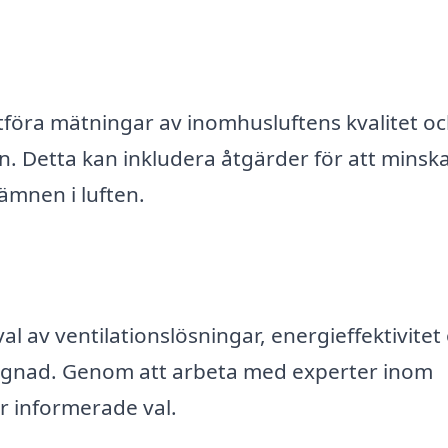
tföra mätningar av inomhusluftens kvalitet o
 Detta kan inkludera åtgärder för att minsk
ämnen i luften.
l av ventilationslösningar, energieffektivitet
yggnad. Genom att arbeta med experter inom
r informerade val.