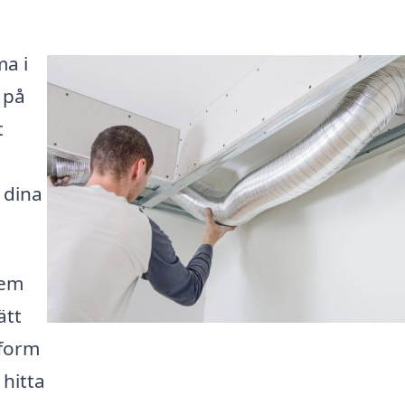
ma i
 på
t
 dina
hem
ätt
tform
 hitta