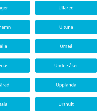
nger
Ullared
ehamn
Ultuna
älla
Umeå
enäs
Undersåker
ärad
Upplanda
sala
Urshult