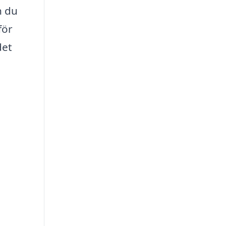
n du
för
det