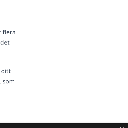
r flera
 det
ditt
t, som
m