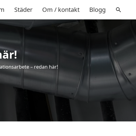
m
Städer
Om / kontakt
Blogg
här!
lationsarbete – redan här!