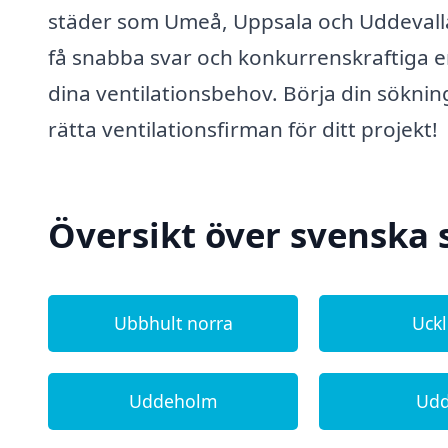
städer som Umeå, Uppsala och Uddevalla,
få snabba svar och konkurrenskraftiga er
dina ventilationsbehov. Börja din sökning
rätta ventilationsfirman för ditt projekt!
Översikt över svenska 
Ubbhult norra
Uck
Uddeholm
Ud