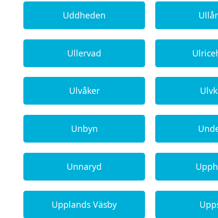
Uddheden
Ullå
Ullervad
Ulric
Ulvåker
Ulvk
Unbyn
Und
Unnaryd
Upph
Upplands Väsby
Upp