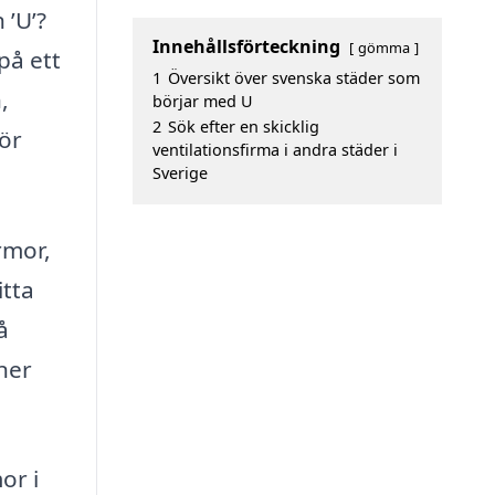
 ’U’?
Innehållsförteckning
gömma
på ett
1
Översikt över svenska städer som
,
börjar med U
2
Sök efter en skicklig
för
ventilationsfirma i andra städer i
Sverige
rmor,
itta
å
oner
or i