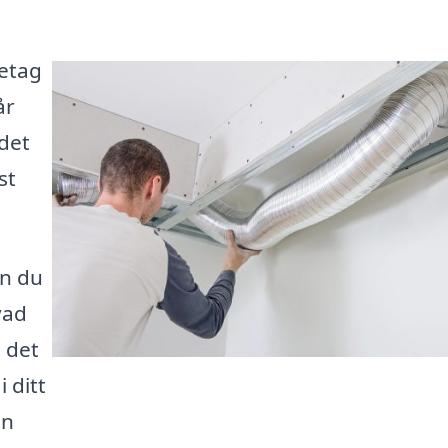
retag
år
 det
st
an du
vad
å det
i ditt
in