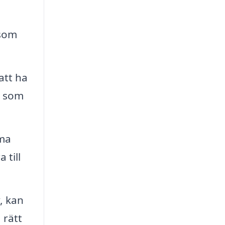
 som
att ha
m som
rma
 till
, kan
 rätt