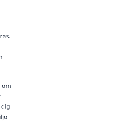
ras.
n
g om
r
 dig
ljö