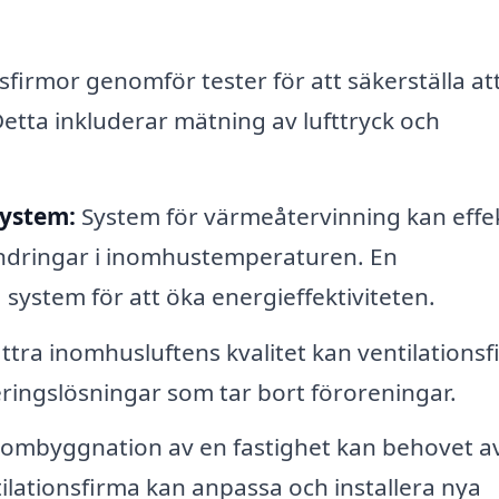
firmor genomför tester för att säkerställa at
 Detta inkluderar mätning av lufttryck och
system:
System för värmeåtervinning kan effek
ndringar i inomhustemperaturen. En
 system för att öka energieffektiviteten.
ttra inomhusluftens kvalitet kan ventilations
reringslösningar som tar bort föroreningar.
 ombyggnation av en fastighet kan behovet a
ilationsfirma kan anpassa och installera nya