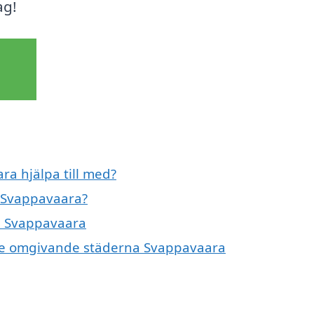
ag!
ra hjälpa till med?
i Svappavaara?
 i Svappavaara
 i de omgivande städerna Svappavaara