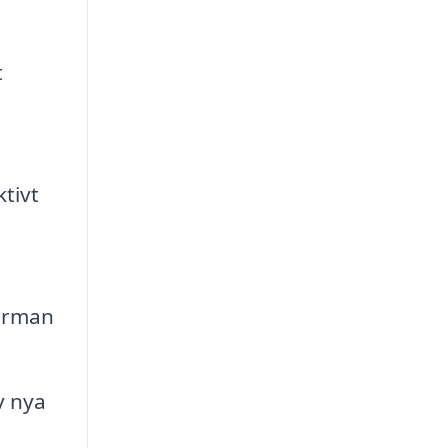
t
tivt
firman
v nya