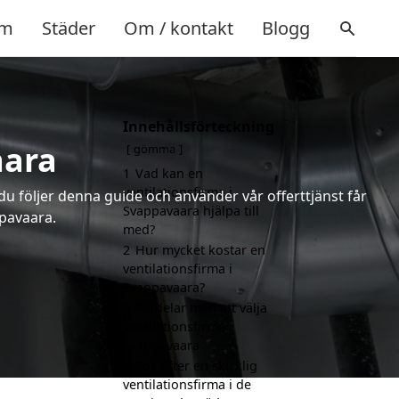
m
Städer
Om / kontakt
Blogg
Innehållsförteckning
aara
gömma
1
Vad kan en
ventilationsfirma i
 du följer denna guide och använder vår offerttjänst får
Svappavaara hjälpa till
ppavaara.
med?
2
Hur mycket kostar en
ventilationsfirma i
Svappavaara?
3
Fördelar med att välja
ventilationsfirma i
Svappavaara
4
Sök efter en skicklig
ventilationsfirma i de