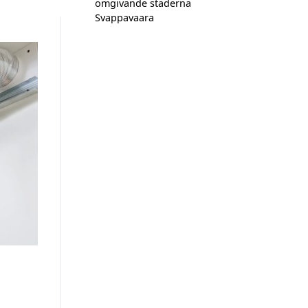
omgivande städerna
Svappavaara