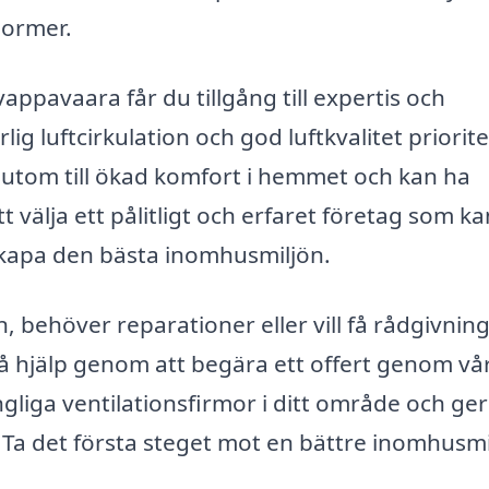
normer.
appavaara får du tillgång till expertis och
ig luftcirkulation och god luftkvalitet priorite
sutom till ökad komfort i hemmet och kan ha
tt välja ett pålitligt och erfaret företag som ka
 skapa den bästa inomhusmiljön.
, behöver reparationer eller vill få rådgivnin
få hjälp genom att begära ett offert genom vå
ängliga ventilationsfirmor i ditt område och ger
. Ta det första steget mot en bättre inomhusmi