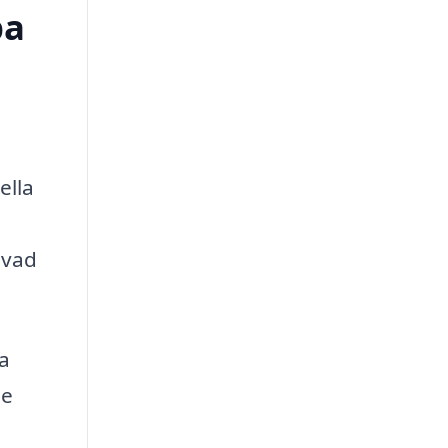
pa
ella
 vad
a
de